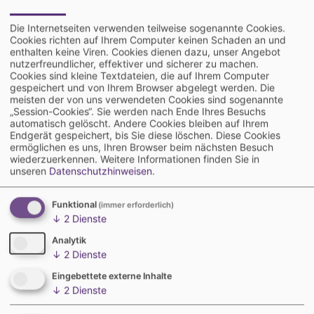
Davon profitieren Forschende, Laborverantwortliche,
Nachwuchswissenschaftlerinnen und Nachwuchswissenschaftler
ebenso wie Unternehmen und Institutionen aus den Bereichen Life
Die Internetseiten verwenden teilweise sogenannte Cookies.
Sciences, Biotechnologie und Labortechnik.
Cookies richten auf Ihrem Computer keinen Schaden an und
enthalten keine Viren. Cookies dienen dazu, unser Angebot
Wir freuen uns darauf, die Erfolgsgeschichte des Laborjournals
nutzerfreundlicher, effektiver und sicherer zu machen.
gemeinsam mit Leserinnen und Lesern, Autorinnen und Autoren sowie
Cookies sind kleine Textdateien, die auf Ihrem Computer
Werbekunden fortzuschreiben.
gespeichert und von Ihrem Browser abgelegt werden. Die
meisten der von uns verwendeten Cookies sind sogenannte
www.laborjournal.de
„Session-Cookies“. Sie werden nach Ende Ihres Besuchs
automatisch gelöscht. Andere Cookies bleiben auf Ihrem
Endgerät gespeichert, bis Sie diese löschen. Diese Cookies
ermöglichen es uns, Ihren Browser beim nächsten Besuch
wiederzuerkennen.
Weitere Informationen finden Sie in
unseren
Datenschutzhinweisen
.
Funktional
(immer erforderlich)
↓
2
Dienste
Analytik
↓
2
Dienste
Eingebettete externe Inhalte
↓
2
Dienste