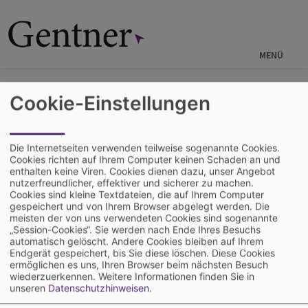
Direkt
zum
Inhalt
MENÜ
Startseite
Mediaservice
Cookie-Einstellungen
AGB Anzeigen Print (Alfons W.
Gentner Verlag GmbH & Co. KG)
Die Internetseiten verwenden teilweise sogenannte Cookies.
Cookies richten auf Ihrem Computer keinen Schaden an und
enthalten keine Viren. Cookies dienen dazu, unser Angebot
Allgemeine Geschäftsbedingungen für Anzeigen und Fremdbeilagen in
nutzerfreundlicher, effektiver und sicherer zu machen.
Zeitungen und Zeitschriften
(PDF)
Cookies sind kleine Textdateien, die auf Ihrem Computer
gespeichert und von Ihrem Browser abgelegt werden. Die
General Terms and Conditions for Advertisements and Third-Party
meisten der von uns verwendeten Cookies sind sogenannte
Inserts in Newspapers and Magazines
(PDF)
„Session-Cookies“. Sie werden nach Ende Ihres Besuchs
automatisch gelöscht. Andere Cookies bleiben auf Ihrem
Endgerät gespeichert, bis Sie diese löschen. Diese Cookies
AGB Anzeigen Online (Alfons W.
ermöglichen es uns, Ihren Browser beim nächsten Besuch
wiederzuerkennen.
Weitere Informationen finden Sie in
Gentner Verlag GmbH & Co. KG)
unseren
Datenschutzhinweisen
.