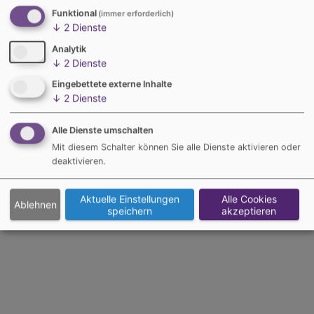
Allgemeine Geschäftsbedingungen für das Werbegeschäft in Online-
Funktional
(immer erforderlich)
Medien
(PDF)
↓
2
Dienste
General Terms and Conditions for Advertising in Online Media
(PDF)
Analytik
↓
2
Dienste
Impressum
Datenschutz
AGB
Aboservice
Kontakt
Eingebettete externe Inhalte
Cookie-Einstellungen
Hinweisgeber
↓
2
Dienste
Alle Dienste umschalten
© 2018-2026 Alfons W. Gentner Verlag GmbH & Co. KG
Mit diesem Schalter können Sie alle Dienste aktivieren oder
deaktivieren.
Aktuelle Einstellungen
Alle Cookies
Ablehnen
speichern
akzeptieren