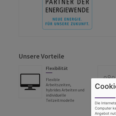
Unsere Vorteile
Flexibilität
Flexible
Cooki
Arbeitszeiten,
hybrides Arbeiten und
individuelle
Teilzeitmodelle
Die Internet
Computer ke
Angebot nutz