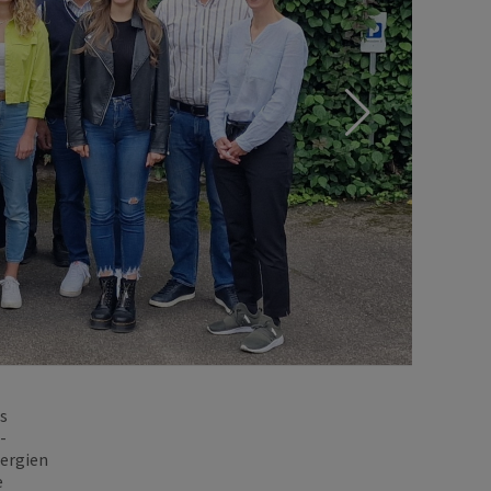
s
-
nergien
e