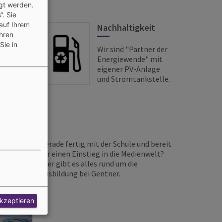
gt werden.
. Sie
auf Ihrem
Nachhaltigkeit
Ihren
Sie in
en
Wir sind "Partner der
Energiewende" mit
ich und
eigener PV-Anlage
und Stromtankstelle.
Gerade fertig mit der Schule und bereit
für einen Einstieg in die Medienwelt?
Hier gibt es alles rund um die
Ausbildung bei Gentner.
akzeptieren