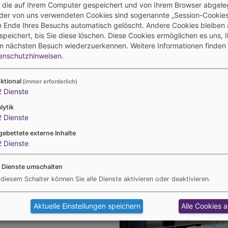
, die auf Ihrem Computer gespeichert und von Ihrem Browser abgele
 der von uns verwendeten Cookies sind sogenannte „Session-Cookies“
 Ende Ihres Besuchs automatisch gelöscht. Andere Cookies bleiben 
Events
Gesundheit
peichert, bis Sie diese löschen. Diese Cookies ermöglichen es uns, 
m nächsten Besuch wiederzuerkennen.
Weitere Informationen finden 
Regelmäßige Events,
Wir unterstütz
enschutzhinweisen
.
wie Sommerfest oder
Gesundheit und
gemeinsames
Fitness - berufl
Frühstück
privat.
ktional
(immer erforderlich)
2
Dienste
lytik
2
Dienste
gebettete externe Inhalte
2
Dienste
he nach
gsreichen Projekten und
ntwortungsbereichen? Hier
e Dienste umschalten
 aktuellen
 diesem Schalter können Sie alle Dienste aktivieren oder deaktivieren.
chreibungen.
Aktuelle Einstellungen speichern
Alle Cookies 