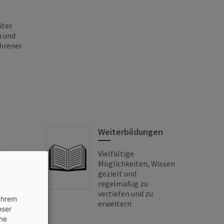
ter.
n und
ahrener
Weiterbildungen
r den
Vielfältige
Möglichkeiten, Wissen
gezielt und
regelmäßig zu
vertiefen und zu
 Ihrem
erweitern
nser
ine