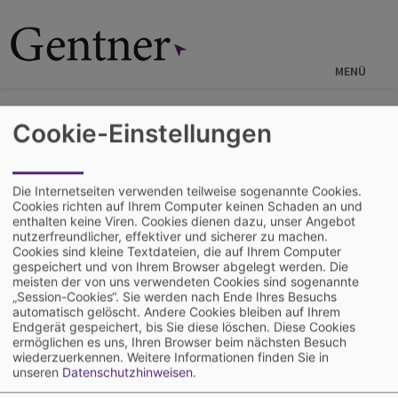
Direkt
zum
Inhalt
MENÜ
Startseite
Über uns
News
Cookie-Einstellungen
06.06.2019
Partner beim 24h-Online
Die Internetseiten verwenden teilweise sogenannte Cookies.
Cookies richten auf Ihrem Computer keinen Schaden an und
Kongress FHD
enthalten keine Viren. Cookies dienen dazu, unser Angebot
nutzerfreundlicher, effektiver und sicherer zu machen.
Cookies sind kleine Textdateien, die auf Ihrem Computer
gespeichert und von Ihrem Browser abgelegt werden. Die
meisten der von uns verwendeten Cookies sind sogenannte
Gentner ist Medienpartner beim ersten 24h-
„Session-Cookies“. Sie werden nach Ende Ihres Besuchs
Online Kongress Forum Handwerk Digital am
automatisch gelöscht. Andere Cookies bleiben auf Ihrem
04./05. Juli 2019. Aus dem Live-Studio im R+F
Endgerät gespeichert, bis Sie diese löschen. Diese Cookies
Villeroy & Boch Premiumbäder Showroom in
ermöglichen es uns, Ihren Browser beim nächsten Besuch
München wird sich ein Tag lang alles um das
wiederzuerkennen.
Weitere Informationen finden Sie in
Thema Digitalisierung im Handwerk drehen. Im
unseren
Datenschutzhinweisen
.
Verlauf des Tages sind von Anleitung über Umsetzung bis hin zu Praxis,