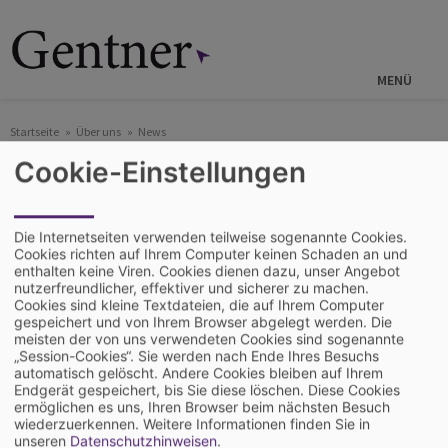
Direkt
zum
Inhalt
MENÜ
Startseite
Über uns
News
Cookie-Einstellungen
17.07.2025
Mehr Wissen. Mehr Reichweite.
Die Internetseiten verwenden teilweise sogenannte Cookies.
Mehr Wasserstoff. HZwei,
Cookies richten auf Ihrem Computer keinen Schaden an und
enthalten keine Viren. Cookies dienen dazu, unser Angebot
H2international und Hyfindr
nutzerfreundlicher, effektiver und sicherer zu machen.
Cookies sind kleine Textdateien, die auf Ihrem Computer
starten Medienkooperation.
gespeichert und von Ihrem Browser abgelegt werden. Die
meisten der von uns verwendeten Cookies sind sogenannte
„Session-Cookies“. Sie werden nach Ende Ihres Besuchs
automatisch gelöscht. Andere Cookies bleiben auf Ihrem
Endgerät gespeichert, bis Sie diese löschen. Diese Cookies
ermöglichen es uns, Ihren Browser beim nächsten Besuch
Hyfindr – die internationale Plattform für
wiederzuerkennen.
Weitere Informationen finden Sie in
Wasserstofftechnologie – und die
unseren
Datenschutzhinweisen
.
Fachmedien HZwei & H2international bündeln