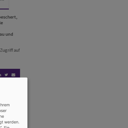
beschert,
le
au und
Zugriff
auf
 Ihrem
nser
ine
gt werden.
. Sie