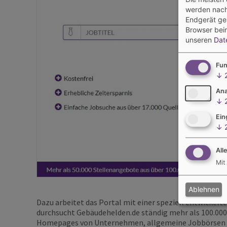
werden nach
Endgerät ges
Browser bei
unseren
Dat
Fun
↓
Ana
↓
Ein
↓
All
Mit
Ablehnen
Dazu arbeitet das Portal mit einer speziell entwickelt
durchsucht Gebäudehelden.de ständig mehr als 100.00
Homepages von Unternehmen, allgemeine Jobbörsen un