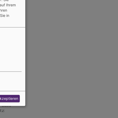
auf Ihrem
Ihren
Sie in
akzeptieren
r Basis
tz: