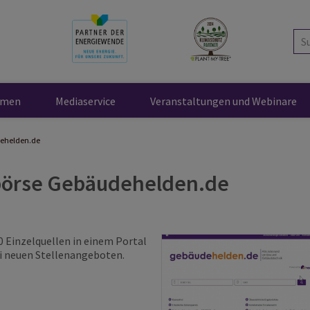
Su
emen
Mediaservice
Veranstaltungen und Webinare
dehelden.de
bbörse Gebäudehelden.de
0 Einzelquellen in einem Portal
ei neuen Stellenangeboten.