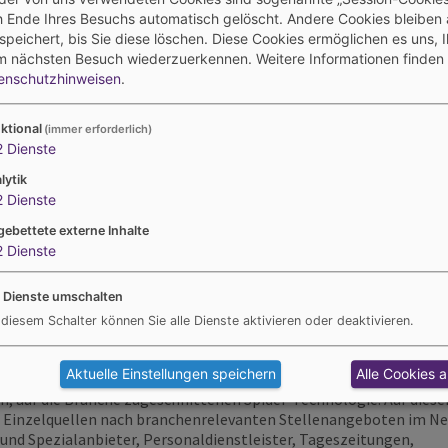
 Ende Ihres Besuchs automatisch gelöscht. Andere Cookies bleiben 
peichert, bis Sie diese löschen. Diese Cookies ermöglichen es uns, 
m nächsten Besuch wiederzuerkennen.
Weitere Informationen finden 
enschutzhinweisen
.
ktional
(immer erforderlich)
2
Dienste
lytik
2
Dienste
gebettete externe Inhalte
2
Dienste
e Dienste umschalten
 diesem Schalter können Sie alle Dienste aktivieren oder deaktivieren.
Aktuelle Einstellungen speichern
Alle Cookies 
en, auf die Branche zugeschnittenen Spider-Technologie. Auf diese
0 Einzelquellen nach branchenrelevanten Stellenangeboten im Ne
d Spezialanbieter, Personaldienstleister, Tageszeitungen,