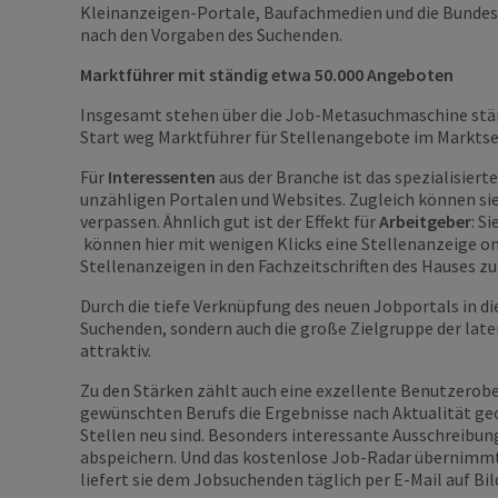
Kleinanzeigen-Portale, Baufachmedien und die Bundesage
nach den Vorgaben des Suchenden.
Marktführer mit ständig etwa 50.000 Angeboten
Insgesamt stehen über die Job-Metasuchmaschine stän
Start weg Marktführer für Stellenangebote im Markt
Für
Interessenten
aus der Branche ist das spezialisiert
unzähligen Portalen und Websites. Zugleich können sie 
verpassen. Ähnlich gut ist der Effekt für
Arbeitgeber
: S
können hier mit wenigen Klicks eine Stellenanzeige on
Stellenanzeigen in den Fachzeitschriften des Hauses z
Durch die tiefe Verknüpfung des neuen Jobportals in di
Suchenden, sondern auch die große Zielgruppe der la
attraktiv.
Zu den Stärken zählt auch eine exzellente Benutzerob
gewünschten Berufs die Ergebnisse nach Aktualität geo
Stellen neu sind. Besonders interessante Ausschreibun
abspeichern. Und das kostenlose Job-Radar übernimmt
liefert sie dem Jobsuchenden täglich per E-Mail auf Bil