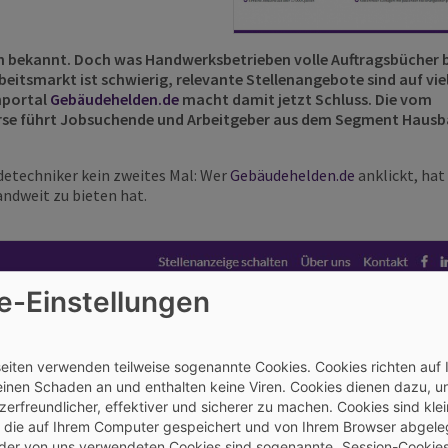
ch bekannt. Doch was Handwerksbetrieben volle Auftragsbücher 
beitsmarkt ist schwierig, relevante Stellenangebote sind auf vie
enportal
Gebäudehelden.de
macht damit
jetzt Schluss. Die vom
rse
führt Jobsuchende und Arbeitgeber aus dem Segment Hausb
detechniker kein zweites Mal: Wer
Gebäudehelden.de
anklickt, hat 
andweit zu bieten hat.
e-Einstellungen
seiten verwenden teilweise sogenannte Cookies. Cookies richten auf
inen Schaden an und enthalten keine Viren. Cookies dienen dazu, u
erfreundlicher, effektiver und sicherer zu machen. Cookies sind kle
, die auf Ihrem Computer gespeichert und von Ihrem Browser abgele
 der von uns verwendeten Cookies sind sogenannte „Session-Cookies“