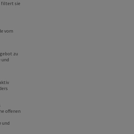
iltert sie
.de vom
ngebot zu
e und
aktiv
ders
s
he offenen
e und