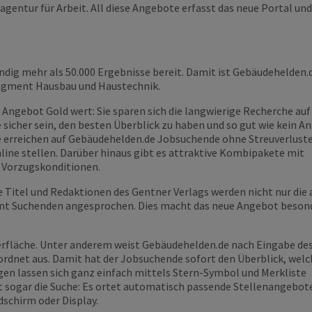
ntur für Arbeit. All diese Angebote erfasst das neue Portal und f
dig mehr als 50.000 Ergebnisse bereit. Damit ist Gebäudehelden
segment Hausbau und Haustechnik.
e Angebot Gold wert: Sie sparen sich die langwierige Recherche auf
sicher sein, den besten Überblick zu haben und so gut wie kein A
ie erreichen auf Gebäudehelden.de Jobsuchende ohne Streuverlust
line stellen. Darüber hinaus gibt es attraktive Kombipakete mit
u Vorzugskonditionen.
e Titel und Redaktionen des Gentner Verlags werden nicht nur die 
tent Suchenden angesprochen. Dies macht das neue Angebot beson
erfläche. Unter anderem weist Gebäudehelden.de nach Eingabe de
rdnet aus. Damit hat der Jobsuchende sofort den Überblick, welc
gen lassen sich ganz einfach mittels Stern-Symbol und Merkliste
 sogar die Suche: Es ortet automatisch passende Stellenangebot
dschirm oder Display.