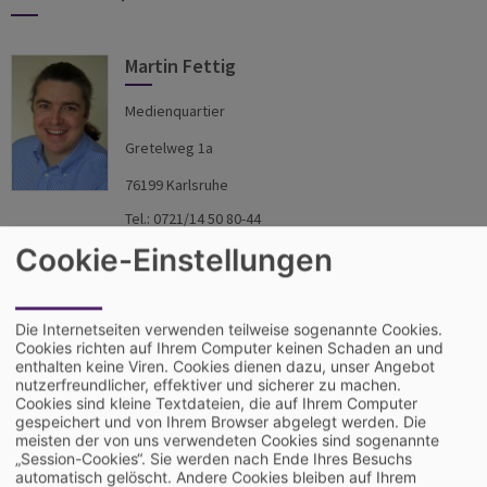
Martin Fettig
Medienquartier
Gretelweg 1a
76199 Karlsruhe
Tel.: 0721/14 50 80-44
Cookie-Einstellungen
martin.fettig@gentner.de
Dina Fettig
Die Internetseiten verwenden teilweise sogenannte Cookies.
Cookies richten auf Ihrem Computer keinen Schaden an und
Medienquartier
enthalten keine Viren. Cookies dienen dazu, unser Angebot
nutzerfreundlicher, effektiver und sicherer zu machen.
Gretelweg 1a
Cookies sind kleine Textdateien, die auf Ihrem Computer
gespeichert und von Ihrem Browser abgelegt werden. Die
76199 Karlsruhe
meisten der von uns verwendeten Cookies sind sogenannte
„Session-Cookies“. Sie werden nach Ende Ihres Besuchs
Tel.: 0721/14 50 80-42
automatisch gelöscht. Andere Cookies bleiben auf Ihrem