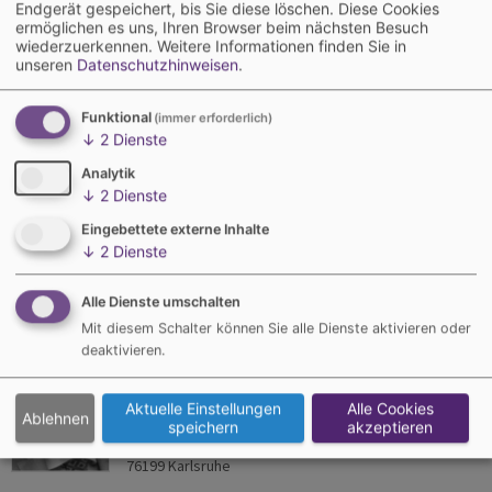
Endgerät gespeichert, bis Sie diese löschen. Diese Cookies
dina.fettig@gentner.de
ermöglichen es uns, Ihren Browser beim nächsten Besuch
wiederzuerkennen.
Weitere Informationen finden Sie in
unseren
Datenschutzhinweisen
.
Lutz Roloff
Funktional
(immer erforderlich)
Medienquartier
↓
2
Dienste
Gretelweg 1a
Analytik
↓
2
Dienste
76199 Karlsruhe
Eingebettete externe Inhalte
Tel.: 0711/25 60 015
↓
2
Dienste
roloff@gentner.de
Alle Dienste umschalten
Mit diesem Schalter können Sie alle Dienste aktivieren oder
Peter Hüller
deaktivieren.
Medienquartier
Aktuelle Einstellungen
Alle Cookies
Ablehnen
speichern
akzeptieren
Gretelweg 1a
76199 Karlsruhe